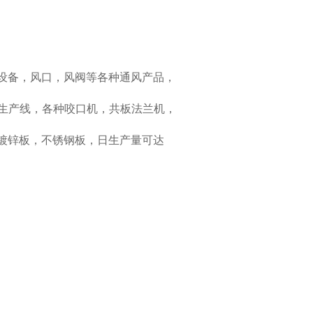
设备，风口，风阀等各种通风产品，
兰生产线，各种咬口机，共板法兰机，
镀锌板，不锈钢板，日生产量可达