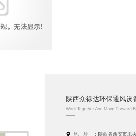
陕西众禄达环保通风设
Work Together And Move Forward B
地址：
陕西省西安市未