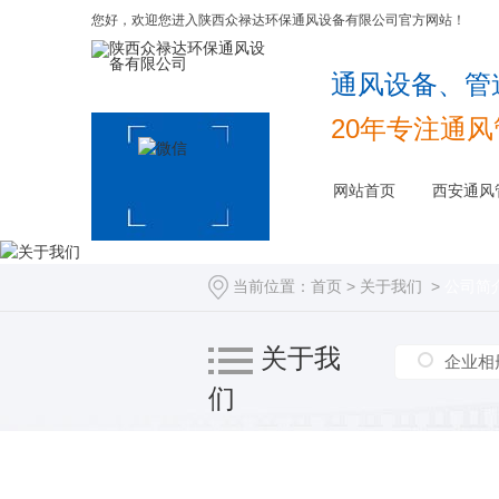
您好，欢迎您进入陕西众禄达环保通风设备有限公司官方网站！
通风设备、管
20年专注通
网站首页
西安通风
工-共板
成
当前位置：
首页
>
关于我们
>
公司简
关于我
企业相
们