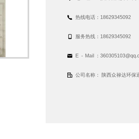
热线电话：
18629345092
服务热线：
18629345092
E - Mail：
360305103@qq.
公司名称：
陕西众禄达环保