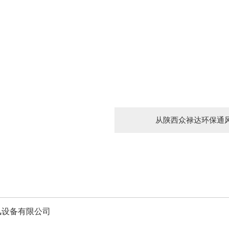
风设备有限公司去
从陕西众禄达环保通
风设备有限公司